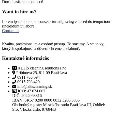
Don’t hasitate to connect!
Want to hire us?
Lorem ipsum dolor sit consectetur adipiscing elit, sed do tempo tour
rincididunt ut labore.
Contact us
Kvalita, profesionalita a osobný prístup. To sme my. A ste to vy,
ktorých spokojnosť a dôveru chceme dosiahnuť.
Kontaktné informácie:
ALTIS cleaning solutions s.r.o.
Pribinova 25, 811 09 Bratislava
0911 705 694
0915 798 429
info@altiscleaning.sk
IČO: 47 674 067
DIČ: 2024068816
IBAN: SK57 0200 0000 0032 3266 5056
Obchodný register Mestského súdu Bratislava III, Oddiel:
Sro, Vložka číslo: 97684/B