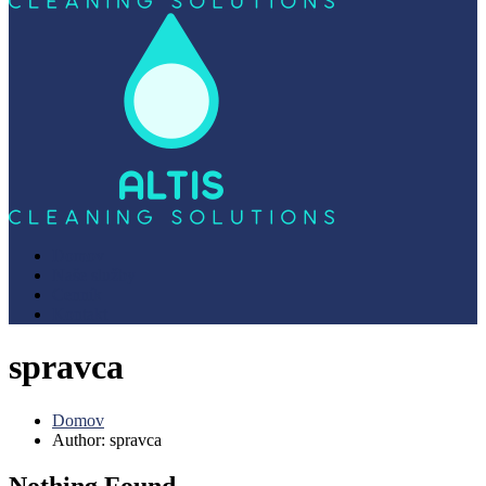
Domov
Naše služby
Cenník
Kontakt
spravca
Domov
Author: spravca
Nothing Found