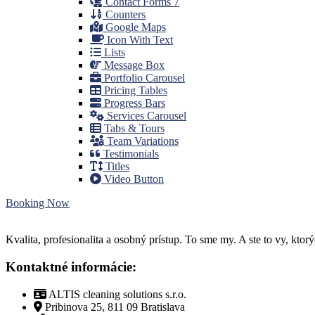
Contact Forms 7
Counters
Google Maps
Icon With Text
Lists
Message Box
Portfolio Carousel
Pricing Tables
Progress Bars
Services Carousel
Tabs & Tours
Team Variations
Testimonials
Titles
Video Button
Booking Now
Kvalita, profesionalita a osobný prístup. To sme my. A ste to vy, kt
Kontaktné informácie:
ALTIS cleaning solutions s.r.o.
Pribinova 25, 811 09 Bratislava