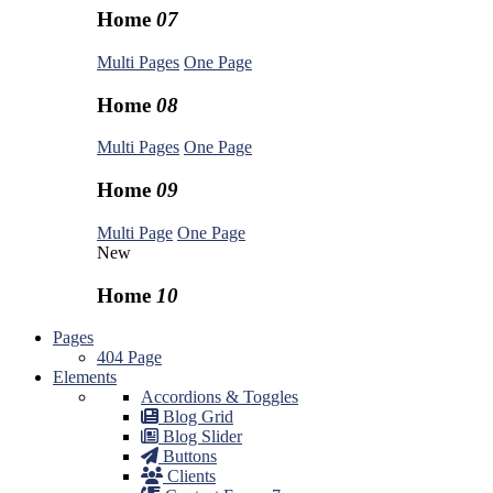
Home
07
Multi Pages
One Page
Home
08
Multi Pages
One Page
Home
09
Multi Page
One Page
New
Home
10
Pages
404 Page
Elements
Accordions & Toggles
Blog Grid
Blog Slider
Buttons
Clients